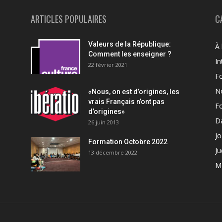
ARTICLES POPULAIRES
C
Valeurs de la République:
À 
Comment les enseigner ?
In
22 février 2021
F
N
«Nous, on est d’origines, les
vrais Français n’ont pas
F
d’origines»
Da
26 juin 2013
Jo
Formation Octobre 2022
Ju
13 décembre 2022
M