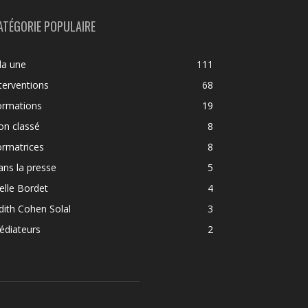
ATÉGORIE POPULAIRE
la une
111
terventions
68
ormations
19
on classé
8
ormatrices
8
ns la presse
5
elle Bordet
4
dith Cohen Solal
3
édiateurs
2