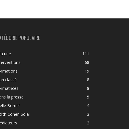
ATÉGORIE POPULAIRE
la une
111
terventions
68
ormations
19
on classé
8
ormatrices
8
ns la presse
5
elle Bordet
4
dith Cohen Solal
3
édiateurs
2