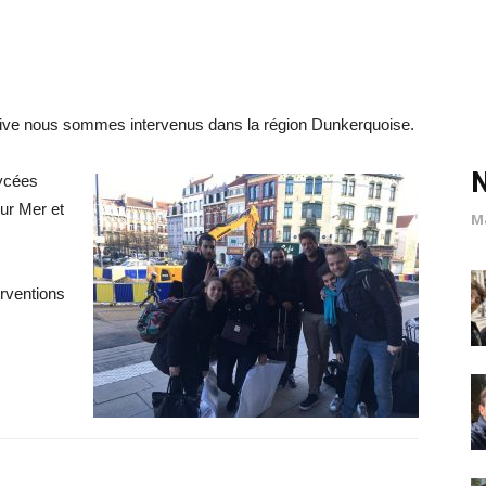
tive nous sommes intervenus dans la région Dunkerquoise.
ycées
ur Mer et
M
rventions