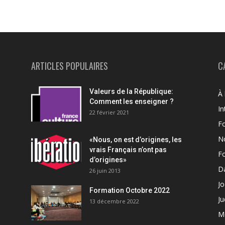
ARTICLES POPULAIRES
C
Valeurs de la République:
À 
Comment les enseigner ?
In
22 février 2021
F
N
«Nous, on est d’origines, les
vrais Français n’ont pas
F
d’origines»
Da
26 juin 2013
Jo
Formation Octobre 2022
Ju
13 décembre 2022
M