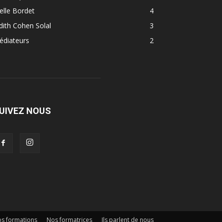
elle Bordet
4
dith Cohen Solal
3
édiateurs
2
UIVEZ NOUS
s formations
Nos formatrices
Ils parlent de nous