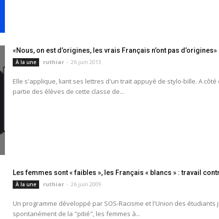
«Nous, on est d’origines, les vrais Français n’ont pas d’origines»
ruthiar
-
26 juin 2013
À la une
Elle s'applique, liant ses lettres d'un trait appuyé de stylo-bille. A cô
partie des élèves de cette classe de...
Les femmes sont « faibles », les Français « blancs » : travail con
ruthiar
-
26 juin 2009
À la une
Un programme développé par SOS-Racisme et l'Union des étudiants ju
spontanément de la "pitié", les femmes à...