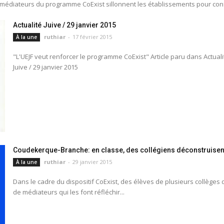
s médiateurs du programme CoExist sillonnent les établissements pour confr
Actualité Juive / 29 janvier 2015
ruthiar
-
17 février 2015
À la une
"L'UEJF veut renforcer le programme CoExist" Article paru dans Actualit
Juive / 29 janvier 2015
Coudekerque-Branche: en classe, des collégiens déconstruisent 
ruthiar
-
29 janvier 2015
À la une
Dans le cadre du dispositif CoExist, des élèves de plusieurs collèges 
de médiateurs qui les font réfléchir...