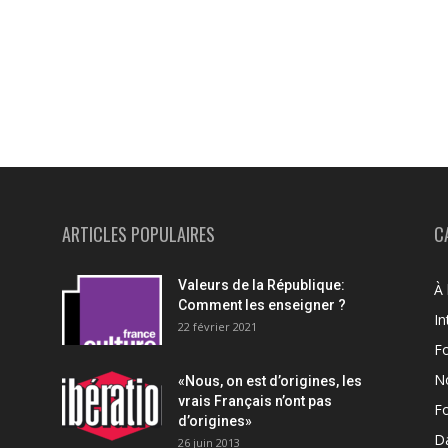
ARTICLES POPULAIRES
C
Valeurs de la République:
À 
Comment les enseigner ?
In
22 février 2021
F
N
«Nous, on est d’origines, les
vrais Français n’ont pas
F
d’origines»
Da
26 juin 2013