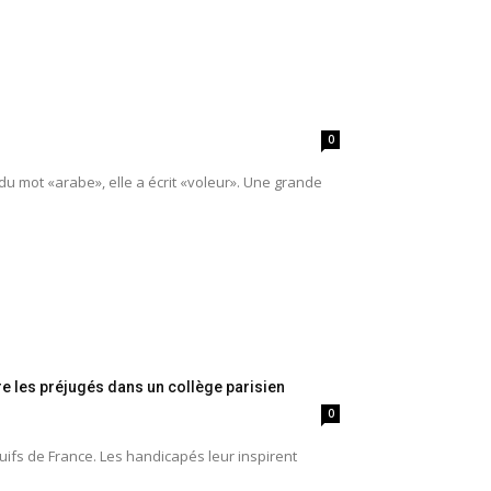
0
té du mot «arabe», elle a écrit «voleur». Une grande
tre les préjugés dans un collège parisien
0
ifs de France. Les handicapés leur inspirent