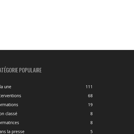
ATÉGORIE POPULAIRE
la une
111
terventions
68
ormations
19
on classé
8
ormatrices
8
ns la presse
5