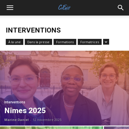
INTERVENTIONS
À la une
Dans la presse
Formations
Formatrices
Interventions
Nîmes 2025
Marine Daniel
-
12 novembre 2025