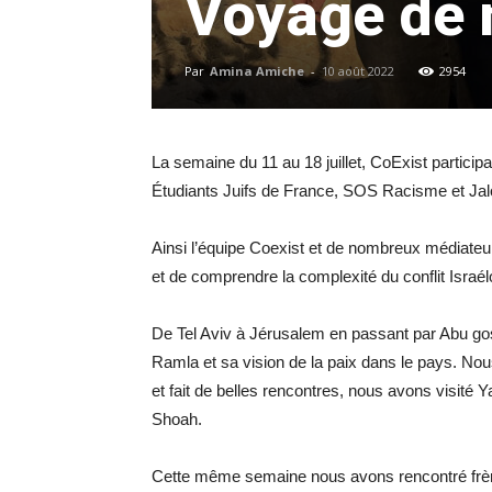
Voyage de 
Par
Amina Amiche
-
10 août 2022
2954
La semaine du 11 au 18 juillet, CoExist particip
Étudiants Juifs de France, SOS Racisme et Jalo
Ainsi l’équipe Coexist et de nombreux médiateurs
et de comprendre la complexité du conflit Israél
De Tel Aviv à Jérusalem en passant par Abu gos
Ramla et sa vision de la paix dans le pays. N
et fait de belles rencontres, nous avons visit
Shoah.
Cette même semaine nous avons rencontré frère O