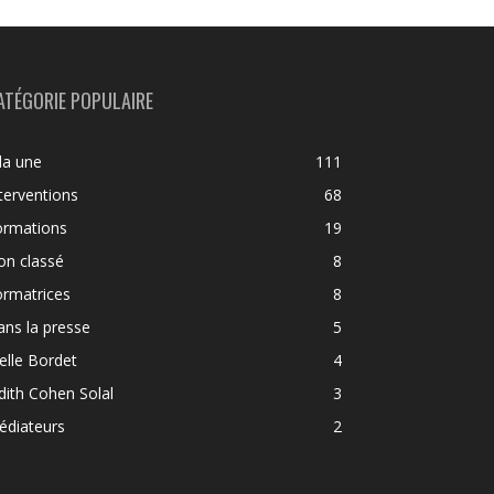
ATÉGORIE POPULAIRE
la une
111
terventions
68
ormations
19
on classé
8
ormatrices
8
ns la presse
5
elle Bordet
4
dith Cohen Solal
3
édiateurs
2