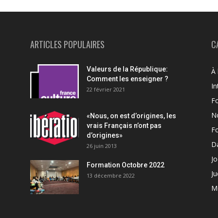
ARTICLES POPULAIRES
C
Valeurs de la République:
À 
Comment les enseigner ?
In
22 février 2021
F
N
«Nous, on est d’origines, les
vrais Français n’ont pas
F
d’origines»
Da
26 juin 2013
Jo
Formation Octobre 2022
Ju
13 décembre 2022
M