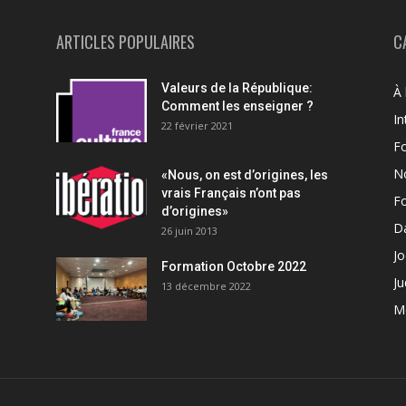
ARTICLES POPULAIRES
C
Valeurs de la République:
À 
Comment les enseigner ?
In
22 février 2021
F
N
«Nous, on est d’origines, les
vrais Français n’ont pas
F
d’origines»
Da
26 juin 2013
Jo
Formation Octobre 2022
Ju
13 décembre 2022
M