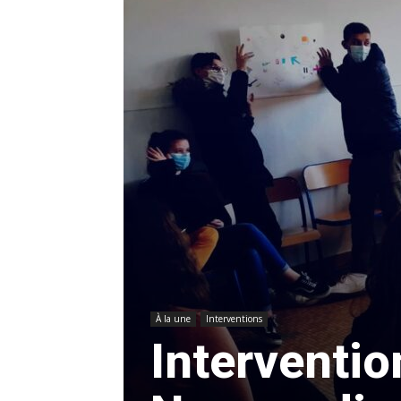
À la une
Interventions
Interventio