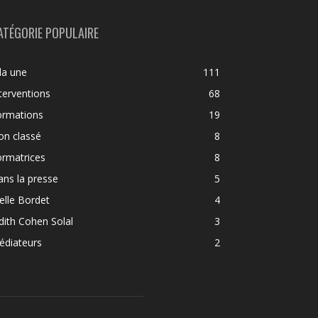
ATÉGORIE POPULAIRE
la une
111
terventions
68
ormations
19
on classé
8
ormatrices
8
ns la presse
5
elle Bordet
4
dith Cohen Solal
3
édiateurs
2